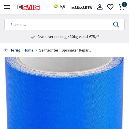
0
9,5
Incl.
Excl.
BTW
Gratis verzending <30kg vanaf €75,-*
Terug
Home
Seilflechter | Spinnaker Repar...