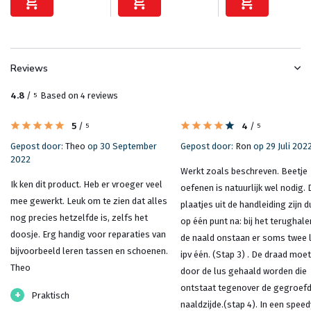
Reviews
4.8
/
Based on 4 reviews
5
5
/
4
/
5
5
Gepost door:
Theo
op 30 September
Gepost door:
Ron
op 29 Juli 202
2022
Werkt zoals beschreven. Beetje
Ik ken dit product. Heb er vroeger veel
oefenen is natuurlijk wel nodig. 
mee gewerkt. Leuk om te zien dat alles
plaatjes uit de handleiding zijn du
nog precies hetzelfde is, zelfs het
op één punt na: bij het terughale
doosje. Erg handig voor reparaties van
de naald onstaan er soms twee 
bijvoorbeeld leren tassen en schoenen.
ipv één. (Stap 3) . De draad moet 
Theo
door de lus gehaald worden die
ontstaat tegenover de gegroef
+
Praktisch
naaldzijde.(stap 4). In een speed