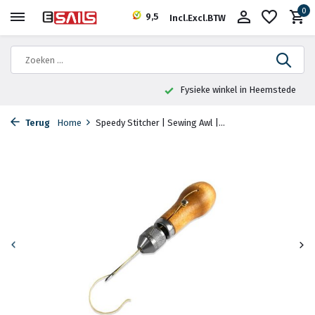
0
9,5
Incl.
Excl.
BTW
Fysieke winkel in Heemstede
Terug
Home
Speedy Stitcher | Sewing Awl |...