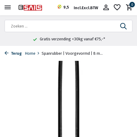
0
9,5
Incl.
Excl.
BTW
Gratis verzending <30kg vanaf €75,-*
Terug
Home
Spanrubber | Voorgevormd | 8 m...