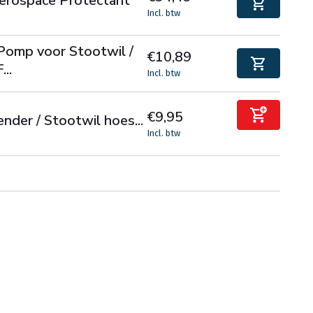
erospace Protectant
Incl. btw
Pomp voor Stootwil /
€10,89
...
Incl. btw
€9,95
ender / Stootwil hoes...
Incl. btw