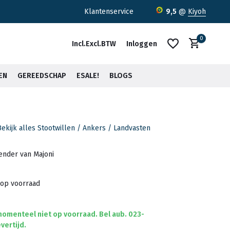
ratis verzending <30kg vanaf €75,-*
Klantenservice
9,5
@
Kiyoh
0
Incl.
Excl.
BTW
Inloggen
EN
GEREEDSCHAP
ESALE!
BLOGS
Bekijk alles Stootwillen / Ankers / Landvasten
Account aanmaken
Account aanmaken
fender van Majoni
 op voorraad
 momenteel niet op voorraad. Bel aub. 023-
vertijd.