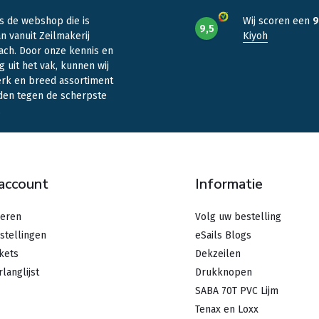
is de webshop die is
Wij scoren een
9
9,5
n vanuit Zeilmakerij
Kiyoh
ach. Door onze kennis en
g uit het vak, kunnen wij
erk en breed assortiment
den tegen de scherpste
.
 account
Informatie
reren
Volg uw bestelling
stellingen
eSails Blogs
ckets
Dekzeilen
rlanglijst
Drukknopen
SABA 70T PVC Lijm
Tenax en Loxx