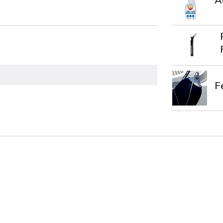
A
F
F