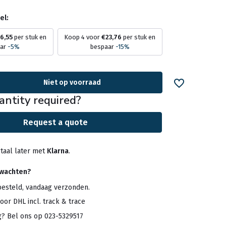
el:
6,55
per stuk en
Koop 4 voor
€23,76
per stuk en
aar
-5%
bespaar
-15%
Niet op voorraad
antity required?
Request a quote
taal later met
Klarna
.
rwachten?
besteld, vandaag verzonden.
oor DHL incl. track & trace
g? Bel ons op 023-5329517