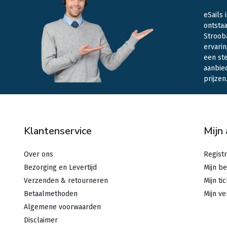
eSails 
ontstaa
Stroob
ervarin
een st
aanbie
prijzen
Klantenservice
Mijn
Over ons
Regist
Bezorging en Levertijd
Mijn be
Verzenden & retourneren
Mijn ti
Betaalmethoden
Mijn ve
Algemene voorwaarden
Disclaimer