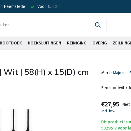
 in Heemstede
Voor 15:00 besteld? Is vandaag verzonden!
G
& BOOTDOEK
DOEKSLUITINGEN
REINIGING
OVERIG
ZEILRING
 | Wit | 58(H) x 15(D) cm
Merk:
Majoni
Een stootwil / 
€27,95
Niet
Incl. btw
Dit product is
5329517 voor le