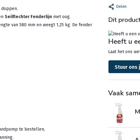
Delen
e doppen.
een
Seilflechter Fenderlijn
met oog.
Dit product
engte van 580 mm en weegt 1,25 kg. De fender
Heeft u e
Laat het ons wet
Stuur ons 
Vaak sam
Mu
handpomp te bestellen,
anning.