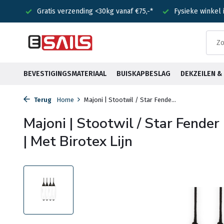
nden!
Gratis verzending <30kg vanaf €75,-*
Fysieke winkel
BEVESTIGINGSMATERIAAL
BUISKAPBESLAG
DEKZEILEN 
Terug
Home
Majoni | Stootwil / Star Fende...
Majoni | Stootwil / Star Fender
| Met Birotex Lijn