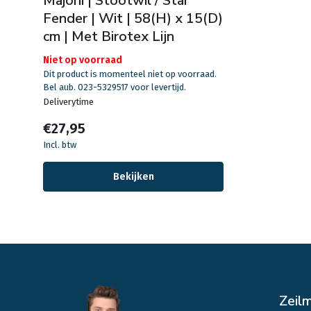
Majoni | Stootwil / Star
Fender | Wit | 58(H) x 15(D)
cm | Met Birotex Lijn
Niet op voorraad
Dit product is momenteel niet op voorraad.
Bel aub. 023-5329517 voor levertijd.
Deliverytime
€27,95
Incl. btw
Bekijken
Zeil