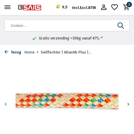
0
9,5
Incl.
Excl.
BTW
Gratis verzending <30kg vanaf €75,-*
Terug
Home
Seilflechter | Atlantik Plus |...