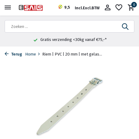
0
9,5
Incl.
Excl.
BTW
Gratis verzending <30kg vanaf €75,-*
Terug
Home
Riem | PVC | 20 mm | met gelas...