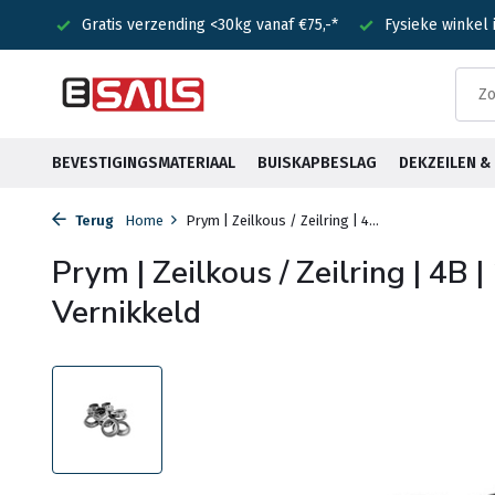
nden!
Gratis verzending <30kg vanaf €75,-*
Fysieke winkel
BEVESTIGINGSMATERIAAL
BUISKAPBESLAG
DEKZEILEN 
Terug
Home
Prym | Zeilkous / Zeilring | 4...
Prym | Zeilkous / Zeilring | 4B
Vernikkeld