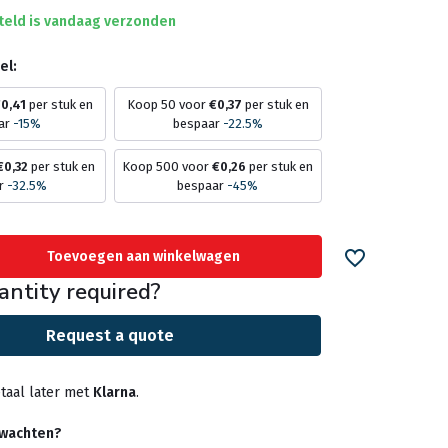
teld is vandaag verzonden
el:
0,41
per stuk en
Koop 50 voor
€0,37
per stuk en
ar
-15%
bespaar
-22.5%
€0,32
per stuk en
Koop 500 voor
€0,26
per stuk en
r
-32.5%
bespaar
-45%
Toevoegen aan winkelwagen
antity required?
Request a quote
taal later met
Klarna
.
rwachten?