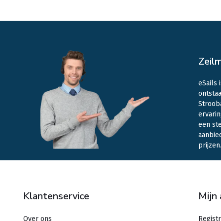
Zeil
eSails 
ontstaa
Stroob
ervarin
een st
aanbie
prijzen
Klantenservice
Mijn
Over ons
Regist