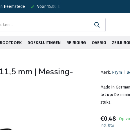
 in Heemstede
Voor 15:00 besteld? Is vandaag verzonden!
G
& BOOTDOEK
DOEKSLUITINGEN
REINIGING
OVERIG
ZEILRING
 | 11,5 mm | Messing-
Merk:
Prym
B
Made in German
let op:
De minim
stuks.
€0,48
Op vo
Incl. btw