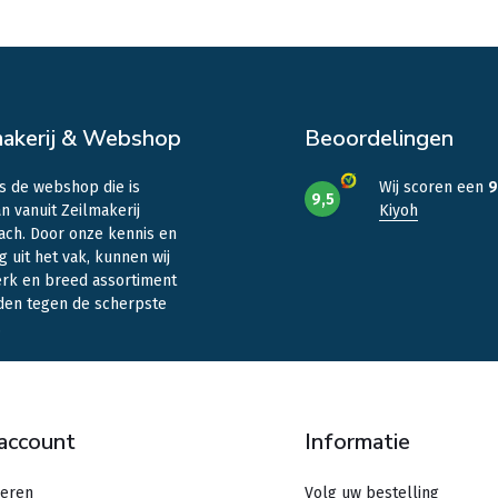
makerij & Webshop
Beoordelingen
is de webshop die is
Wij scoren een
9
9,5
n vanuit Zeilmakerij
Kiyoh
ach. Door onze kennis en
g uit het vak, kunnen wij
erk en breed assortiment
den tegen de scherpste
.
 account
Informatie
reren
Volg uw bestelling