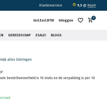
ratis verzending <30kg vanaf €75,-*
Klantenservice
9,5
@
Kiyoh
0
Incl.
Excl.
BTW
Inloggen
EN
GEREEDSCHAP
ESALE!
BLOGS
ekijk alles Zeilringen
Account aanmaken
Account aanmaken
y!
ale bestelhoeveelheid is 10 stuks en de verpakking is per 10
orraad