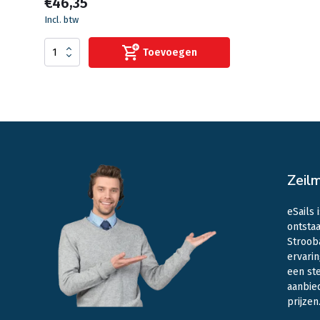
€46,35
Incl. btw
Toevoegen
Zeil
eSails 
ontstaa
Stroob
ervarin
een st
aanbie
prijzen