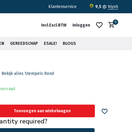
ratis verzending <30kg vanaf €75,-*
Klantenservice
9,5
@
Kiyoh
0
Incl.
Excl.
BTW
Inloggen
EN
GEREEDSCHAP
ESALE!
BLOGS
Bekijk alles Stempels Rond
Account aanmaken
Account aanmaken
oorraad
Toevoegen aan winkelwagen
antity required?