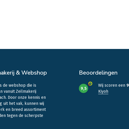
makerij & Webshop
Beoordelingen
is de webshop die is
Wij scoren een
9
9,5
n vanuit Zeilmakerij
Kiyoh
ach. Door onze kennis en
g uit het vak, kunnen wij
erk en breed assortiment
den tegen de scherpste
.