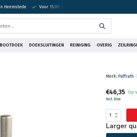
 in Heemstede
Voor 15:00 besteld? Is vandaag verzonden!
G
& BOOTDOEK
DOEKSLUITINGEN
REINIGING
OVERIG
ZEILRING
Merk:
Paffrath
€46,35
Op v
Incl. btw
Larger qu