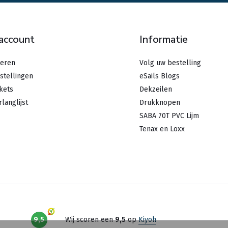
 account
Informatie
reren
Volg uw bestelling
stellingen
eSails Blogs
ckets
Dekzeilen
rlanglijst
Drukknopen
SABA 70T PVC Lijm
Tenax en Loxx
9,5
Wij scoren een
9,5
op
Kiyoh