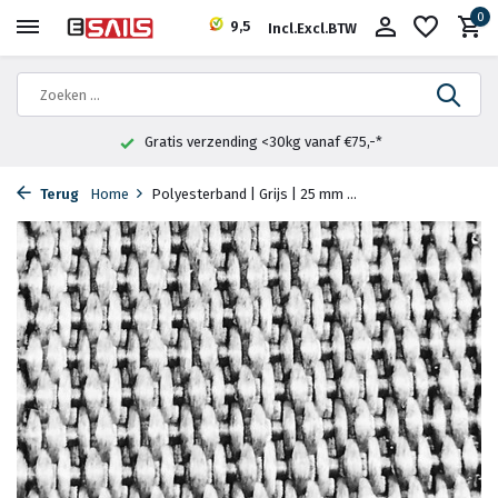
0
9,5
Incl.
Excl.
BTW
Gratis verzending <30kg vanaf €75,-*
Terug
Home
Polyesterband | Grijs | 25 mm ...