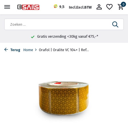
0
9,5
Incl.
Excl.
BTW
Gratis verzending <30kg vanaf €75,-*
Terug
Home
Orafol | Oralite VC 104+ | Ref...