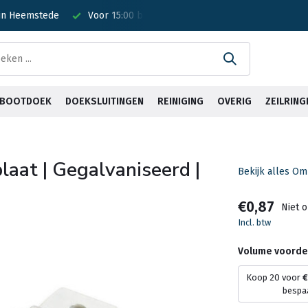
 in Heemstede
Voor 15:00 besteld? Is vandaag verzonden!
G
& BOOTDOEK
DOEKSLUITINGEN
REINIGING
OVERIG
ZEILRING
aat | Gegalvaniseerd |
Bekijk alles O
€0,87
Niet 
Incl. btw
Volume voorde
Koop 20 voor
€
bespa