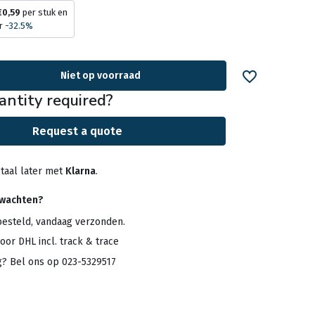
€0,59
per stuk en
r
-32.5%
Niet op voorraad
antity required?
Request a quote
taal later met
Klarna
.
rwachten?
besteld, vandaag verzonden.
oor DHL incl. track & trace
g? Bel ons op 023-5329517