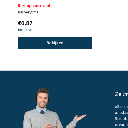
Niet op voorraad
Deliverytime
€0,87
Incl. btw
Bekijken
Zeil
eSails 
ontstaa
Stroob
ervarin