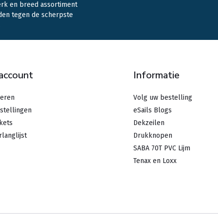
erk en breed assortiment
den tegen de scherpste
.
 account
Informatie
reren
Volg uw bestelling
stellingen
eSails Blogs
ckets
Dekzeilen
rlanglijst
Drukknopen
SABA 70T PVC Lijm
Tenax en Loxx