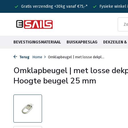
nden!
Gratis verzending <30kg vanaf €75,-*
Fysieke winkel
BEVESTIGINGSMATERIAAL
BUISKAPBESLAG
DEKZEILEN 
Terug
Home
Omklapbeugel | met losse dekpl...
Omklapbeugel | met losse dekpl
Hoogte beugel 25 mm