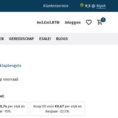
ratis verzending <30kg vanaf €75,-*
Klantenservice
9,5
@
Kiyoh
0
Incl.
Excl.
BTW
Inloggen
EN
GEREEDSCHAP
ESALE!
BLOGS
mklapbeugels
Account aanmaken
Account aanmaken
op voorraad
el:
0,74
per stuk en
Koop 50 voor
€0,67
per stuk en
ar
-15%
bespaar
-22.5%