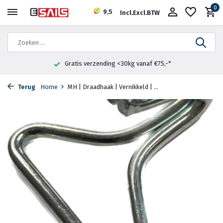
0
9,5
Incl.
Excl.
BTW
Gratis verzending <30kg vanaf €75,-*
Terug
Home
MH | Draadhaak | Vernikkeld | ...