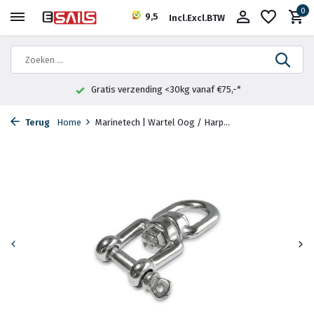
0
9,5
Incl.
Excl.
BTW
Gratis verzending <30kg vanaf €75,-*
Terug
Home
Marinetech | Wartel Oog / Harp...