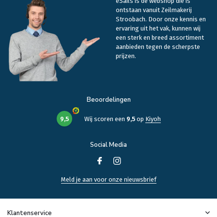
eSails is de webshop die is
ontstaan vanuit Zeilmakerij
Stroobach. Door onze kennis en
ervaring uit het vak, kunnen wij
een sterk en breed assortiment
aanbieden tegen de scherpste
prijzen.
Beoordelingen
9,5
Wij scoren een
9,5
op
Kiyoh
Social Media
Meld je aan voor onze nieuwsbrief
Klantenservice