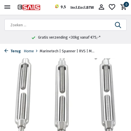
0
9,5
Incl.
Excl.
BTW
Gratis verzending <30kg vanaf €75,-*
Terug
Home
Marinetech | Spanner | RVS | M...