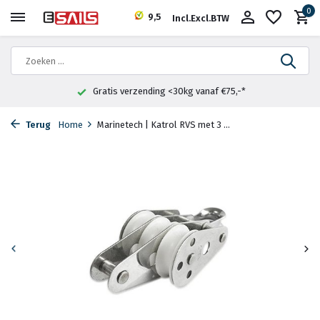
0
9,5
Incl.
Excl.
BTW
Gratis verzending <30kg vanaf €75,-*
Terug
Home
Marinetech | Katrol RVS met 3 ...