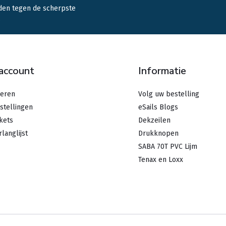
den tegen de scherpste
.
 account
Informatie
reren
Volg uw bestelling
stellingen
eSails Blogs
ckets
Dekzeilen
rlanglijst
Drukknopen
SABA 70T PVC Lijm
Tenax en Loxx