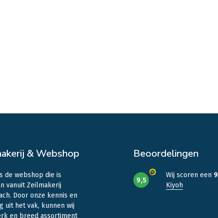
makerij & Webshop
Beoordelingen
is de webshop die is
Wij scoren een
9
9,5
n vanuit Zeilmakerij
Kiyoh
ach. Door onze kennis en
g uit het vak, kunnen wij
erk en breed assortiment