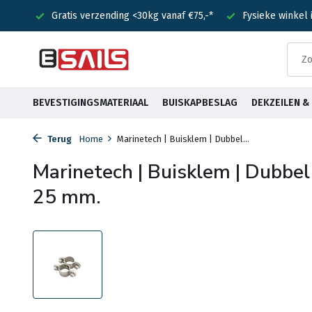
nden!
Gratis verzending <30kg vanaf €75,-*
Fysieke winkel
BEVESTIGINGSMATERIAAL
BUISKAPBESLAG
DEKZEILEN 
Terug
Home
Marinetech | Buisklem | Dubbel...
Marinetech | Buisklem | Dubbel 
25 mm.