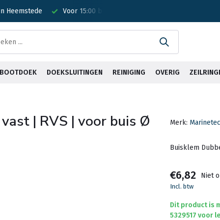
 in Heemstede
Voor 15:00 besteld? Is vandaag verzonden!
G
& BOOTDOEK
DOEKSLUITINGEN
REINIGING
OVERIG
ZEILRING
vast | RVS | voor buis Ø
Merk:
Marinete
Buisklem Dubbel
€6,82
Niet 
Incl. btw
Dit product is
5329517 voor le