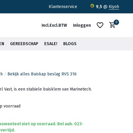
ratis verzending <30kg vanaf €75,-*
Klantenservice
9,5
@
Kiyoh
0
Incl.
Excl.
BTW
Inloggen
EN
GEREEDSCHAP
ESALE!
BLOGS
ch
Bekijk alles Buiskap beslag RVS 316
Account aanmaken
Account aanmaken
 Vast, is een stabiele buisklem van Marinetech.
op voorraad
 momenteel niet op voorraad. Bel aub. 023-
vertijd.