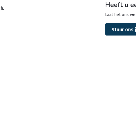
Heeft u e
ch.
Laat het ons wet
Stuur ons 