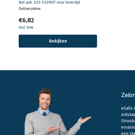
Bel aub. 023-5329517 voor levertijd.
Deliverytime
€6,82
Incl. btw
Bekijken
Zeil
eSails 
ontstaa
Stroob
ervarin
een st