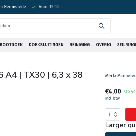
 in Heemstede
Voor 15:00 besteld? Is vandaag verzonden!
G
& BOOTDOEK
DOEKSLUITINGEN
REINIGING
OVERIG
ZEILRING
6 A4 | TX30 | 6,3 x 38
Merk:
Marinete
€4,00
Op vo
Incl. btw
Larger qu