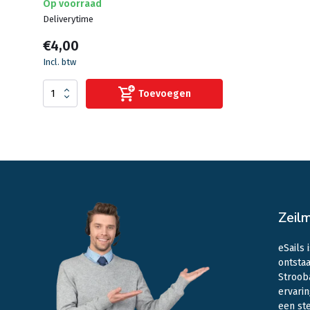
Op voorraad
Deliverytime
€4,00
Incl. btw
Toevoegen
Zeil
eSails 
ontstaa
Stroob
ervarin
een st