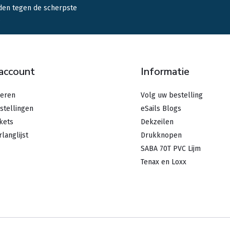
den tegen de scherpste
.
 account
Informatie
reren
Volg uw bestelling
stellingen
eSails Blogs
ckets
Dekzeilen
rlanglijst
Drukknopen
SABA 70T PVC Lijm
Tenax en Loxx