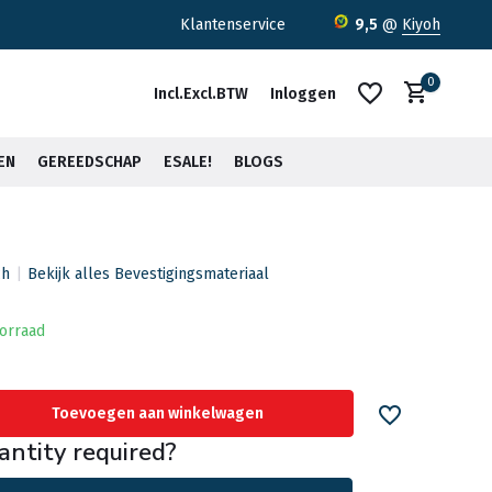
ratis verzending <30kg vanaf €75,-*
Klantenservice
9,5
@
Kiyoh
0
Incl.
Excl.
BTW
Inloggen
EN
GEREEDSCHAP
ESALE!
BLOGS
ch
Bekijk alles Bevestigingsmateriaal
Account aanmaken
Account aanmaken
orraad
Toevoegen aan winkelwagen
antity required?