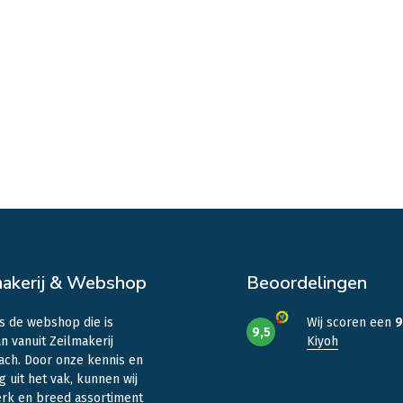
makerij & Webshop
Beoordelingen
is de webshop die is
Wij scoren een
9
9,5
n vanuit Zeilmakerij
Kiyoh
ach. Door onze kennis en
g uit het vak, kunnen wij
erk en breed assortiment