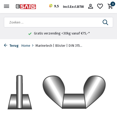
0
9,5
Incl.
Excl.
BTW
Gratis verzending <30kg vanaf €75,-*
Terug
Home
Marinetech | Blister | DIN 315...