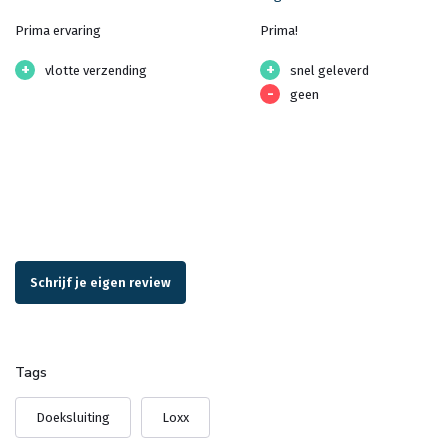
Prima ervaring
Prima!
+
+
vlotte verzending
snel geleverd
-
geen
Schrijf je eigen review
Tags
Doeksluiting
Loxx