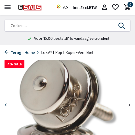
0
9,5
Incl.
Excl.
BTW
Gratis verzending <30kg vanaf €75,-*
Terug
Home
Loxx® | Kop | Koper-Vernikkel
7% sale