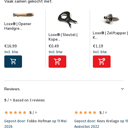
Vaak samen gekocht met:
Loxx® | Opener
Handgre...
Loxx® | Zelftapper |
Loxx® | Sleutel |
K...
Kope...
€16,99
€0,49
€1,19
Incl. btw
Incl. btw
Incl. btw
Reviews
5
/
Based on 3 reviews
5
5
/
5
/
5
5
Gepost door:
Fokko Hofman
op 11 Mei
Gepost door:
Kees Krelage
op 1
2026
Augustus 2022