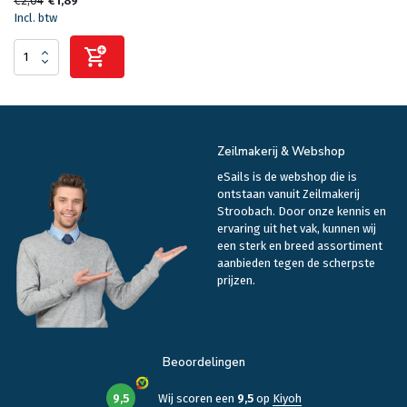
€2,04
€1,89
Incl. btw
Zeilmakerij & Webshop
eSails is de webshop die is
ontstaan vanuit Zeilmakerij
Stroobach. Door onze kennis en
ervaring uit het vak, kunnen wij
een sterk en breed assortiment
aanbieden tegen de scherpste
prijzen.
Beoordelingen
9,5
Wij scoren een
9,5
op
Kiyoh