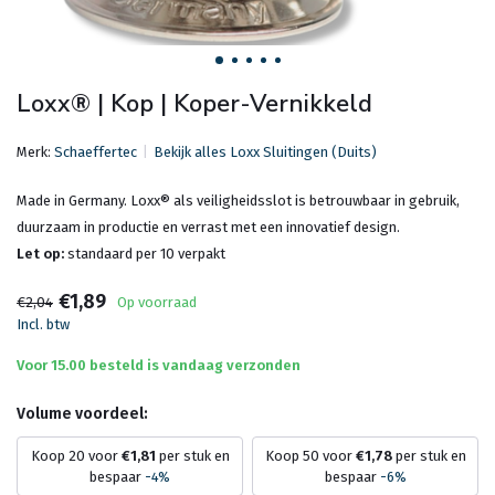
Loxx® | Kop | Koper-Vernikkeld
Merk:
Schaeffertec
Bekijk alles Loxx Sluitingen (Duits)
Made in Germany. Loxx® als veiligheidsslot is betrouwbaar in gebruik,
duurzaam in productie en verrast met een innovatief design.
Let op:
standaard per 10 verpakt
€1,89
€2,04
Op voorraad
Incl. btw
Voor 15.00 besteld is vandaag verzonden
Volume voordeel:
Koop 20 voor
€1,81
per stuk en
Koop 50 voor
€1,78
per stuk en
bespaar
-4%
bespaar
-6%