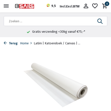
0
9,5
Incl.
Excl.
BTW
Gratis verzending <30kg vanaf €75,-*
Terug
Home
Latim | Katoendoek / Canvas | ...