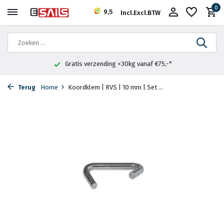
0
9,5
Incl.
Excl.
BTW
Gratis verzending <30kg vanaf €75,-*
Terug
Home
Koordklem | RVS | 10 mm | Set ...