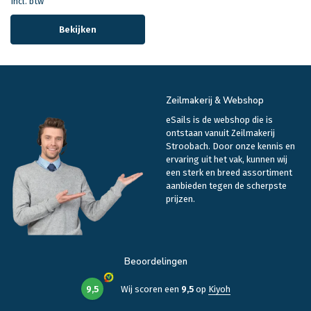
Incl. btw
Bekijken
Zeilmakerij & Webshop
eSails is de webshop die is
ontstaan vanuit Zeilmakerij
Stroobach. Door onze kennis en
ervaring uit het vak, kunnen wij
een sterk en breed assortiment
aanbieden tegen de scherpste
prijzen.
Beoordelingen
9,5
Wij scoren een
9,5
op
Kiyoh