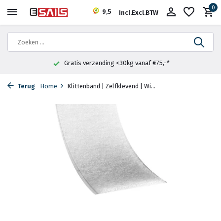
0
9,5
Incl.
Excl.
BTW
Gratis verzending <30kg vanaf €75,-*
Terug
Home
Klittenband | Zelfklevend | Wi...