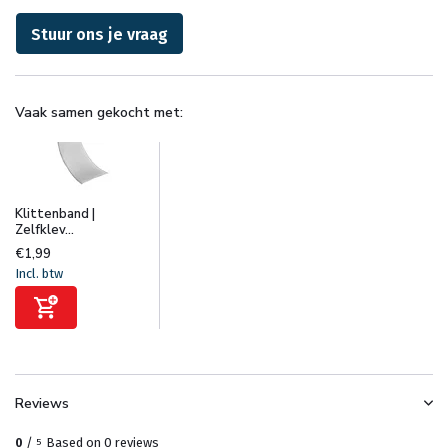
Stuur ons je vraag
Vaak samen gekocht met:
Klittenband |
Zelfklev...
€1,99
Incl. btw
Reviews
0
/
Based on 0 reviews
5