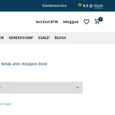
ratis verzending <30kg vanaf €75,-*
Klantenservice
9,5
@
Kiyoh
0
Incl.
Excl.
BTW
Inloggen
EN
GEREEDSCHAP
ESALE!
BLOGS
Bekijk alles Holpijpen Rond
Account aanmaken
Account aanmaken
orraad