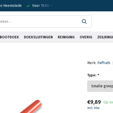
 in Heemstede
Voor 15:00 besteld? Is vandaag verzonden!
G
& BOOTDOEK
DOEKSLUITINGEN
REINIGING
OVERIG
ZEILRING
Merk:
Paffrath
Type:
*
€9,89
Op vo
Incl. btw