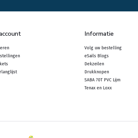
.
 account
Informatie
reren
Volg uw bestelling
stellingen
eSails Blogs
ckets
Dekzeilen
rlanglijst
Drukknopen
SABA 70T PVC Lijm
Tenax en Loxx