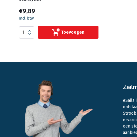
€9,89
Incl. btw
Toevoegen
Zeil
eSails 
ontstaa
Stroob
ervarin
een st
aanbie