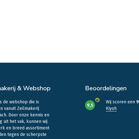
makerij & Webshop
Beoordelingen
is de webshop die is
Wij scoren een
9
9,5
n vanuit Zeilmakerij
Kiyoh
ach. Door onze kennis en
g uit het vak, kunnen wij
erk en breed assortiment
den tegen de scherpste