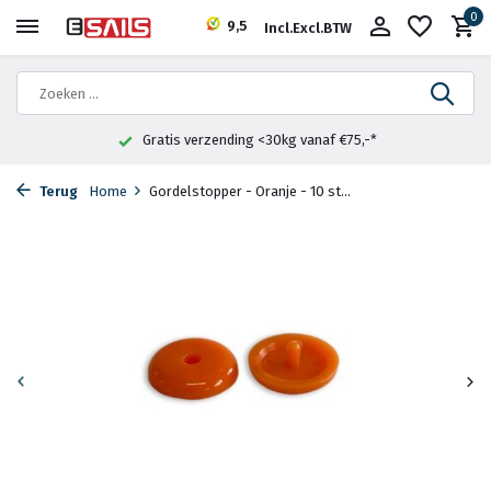
0
9,5
Incl.
Excl.
BTW
Gratis verzending <30kg vanaf €75,-*
Terug
Home
Gordelstopper - Oranje - 10 st...