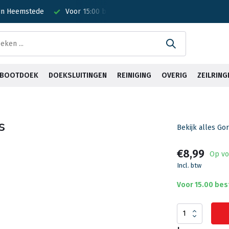
 in Heemstede
Voor 15:00 besteld? Is vandaag verzonden!
G
& BOOTDOEK
DOEKSLUITINGEN
REINIGING
OVERIG
ZEILRING
s
Bekijk alles Go
€8,99
Op vo
Incl. btw
Voor 15.00 bes