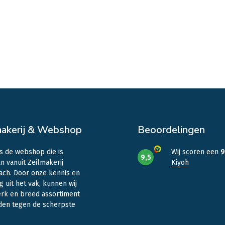
makerij & Webshop
Beoordelingen
is de webshop die is
Wij scoren een
9
9,5
n vanuit Zeilmakerij
Kiyoh
ach. Door onze kennis en
g uit het vak, kunnen wij
erk en breed assortiment
den tegen de scherpste
.