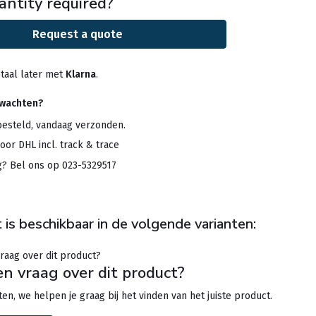
antity required?
Request a quote
taal later met
Klarna
.
rwachten?
besteld, vandaag verzonden.
oor DHL incl. track & trace
g? Bel ons op 023-5329517
 is beschikbaar in de volgende varianten:
en vraag over dit product?
en, we helpen je graag bij het vinden van het juiste product.