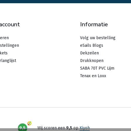
 account
Informatie
reren
Volg uw bestelling
stellingen
eSails Blogs
ckets
Dekzeilen
rlanglijst
Drukknopen
SABA 70T PVC Lijm
Tenax en Loxx
9,5
Wij scoren een
9,5
op
Kiyoh