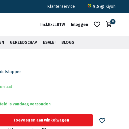
ratis verzending <30kg vanaf €75,-*
Klantenservice
9,5
@
Kiyoh
0
Incl.
Excl.
BTW
Inloggen
EN
GEREEDSCHAP
ESALE!
BLOGS
rdelstopper
Account aanmaken
Account aanmaken
orraad
teld is vandaag verzonden
Toevoegen aan winkelwagen