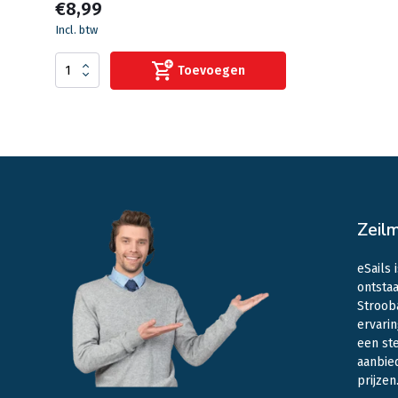
€8,99
Incl. btw
Toevoegen
Zeil
eSails 
ontstaa
Stroob
ervarin
een st
aanbie
prijzen