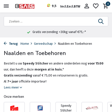
0
9,5
Incl.
Excl.
BTW
Fysieke winkel in Heemstede
Terug
Home
Gereedschap
Naalden en Toebehoren
Naalden en Toebehoren
Bestelt u uw
Speedy Stitcher
en andere onderdelen nog
voor 15:00
uur, dan heeft u deze
morgen al in huis.
*
Gratis verzending
vanaf € 75,00 en retourneren is gratis.
Al
7+ jaar
officiële importeur!
Lees meer
Onze merken
Speedy
W
Stitcher