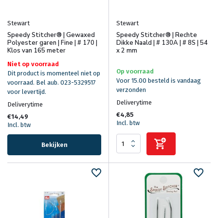
Stewart
Stewart
Speedy Stitcher® | Gewaxed
Speedy Stitcher® | Rechte
Polyester garen | Fine | # 170 |
Dikke Naald | # 130A | # 8S | 54
Klos van 165 meter
x 2 mm
Niet op voorraad
Op voorraad
Dit product is momenteel niet op
Voor 15.00 besteld is vandaag
voorraad. Bel aub. 023-5329517
verzonden
voor levertijd.
Deliverytime
Deliverytime
€4,85
€14,49
Incl. btw
Incl. btw
Bekijken