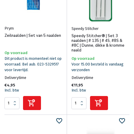
Prym
Speedy Stitcher
Zeilnaalden | Set van 5 naalden
Speedy Stitcher® | Set 3
naalden | # 135 | # 4S, #8S &
#8C | Dunne, dikke & kromme
naald
Op voorraad
Dit product is momenteel niet op
Op voorraad
voorraad. Bel aub. 023-5329517
Voor 15.00 besteld is vandaag
voor levertijd.
verzonden
Deliverytime
Deliverytime
€4,95
€11,95
Incl. btw
Incl. btw