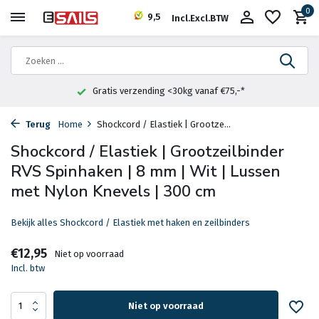
0
9,5
Incl.
Excl.
BTW
Gratis verzending <30kg vanaf €75,-*
Terug
Home
Shockcord / Elastiek | Grootze...
Shockcord / Elastiek | Grootzeilbinder
RVS Spinhaken | 8 mm | Wit | Lussen
met Nylon Knevels | 300 cm
Bekijk alles Shockcord / Elastiek met haken en zeilbinders
€12,95
Niet op voorraad
Incl. btw
Niet op voorraad