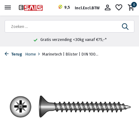
0
9,5
Incl.
Excl.
BTW
Gratis verzending <30kg vanaf €75,-*
Terug
Home
Marinetech | Blister | DIN 100...