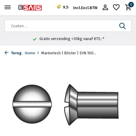
0
9,5
Incl.
Excl.
BTW
Gratis verzending <30kg vanaf €75,-*
Terug
Home
Marinetech | Blister | DIN 100...