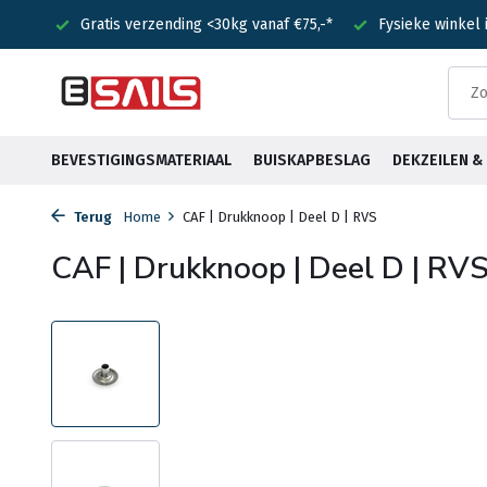
nden!
Gratis verzending <30kg vanaf €75,-*
Fysieke winkel
BEVESTIGINGSMATERIAAL
BUISKAPBESLAG
DEKZEILEN 
Terug
Home
CAF | Drukknoop | Deel D | RVS
CAF | Drukknoop | Deel D | RV