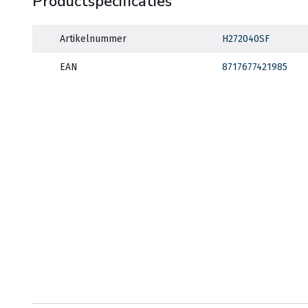
Productspecificaties
Artikelnummer
H272040SF
EAN
8717677421985