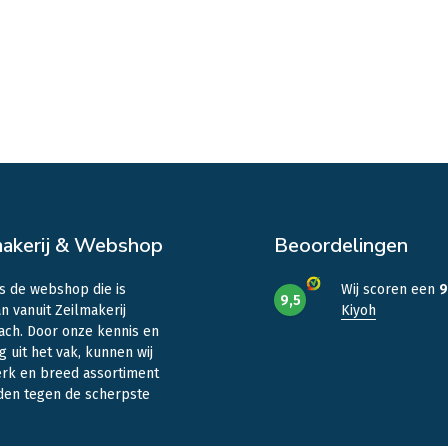
makerij & Webshop
Beoordelingen
is de webshop die is
Wij scoren een
9
9,5
n vanuit Zeilmakerij
Kiyoh
ach. Door onze kennis en
g uit het vak, kunnen wij
erk en breed assortiment
den tegen de scherpste
.