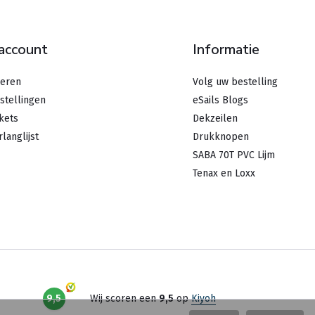
 account
Informatie
reren
Volg uw bestelling
stellingen
eSails Blogs
ckets
Dekzeilen
rlanglijst
Drukknopen
SABA 70T PVC Lijm
Tenax en Loxx
9,5
Wij scoren een
9,5
op
Kiyoh