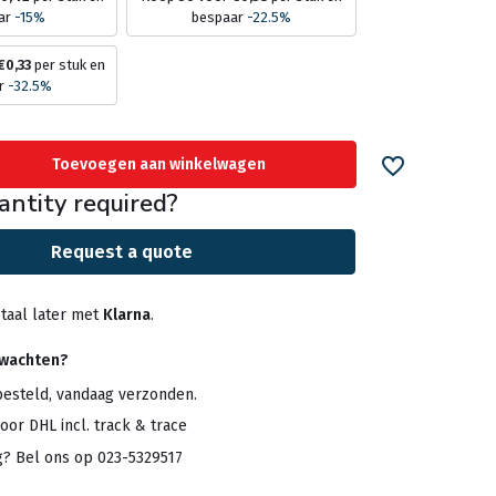
ar
-15%
bespaar
-22.5%
€0,33
per stuk en
r
-32.5%
Toevoegen aan winkelwagen
antity required?
Request a quote
taal later met
Klarna
.
rwachten?
besteld, vandaag verzonden.
oor DHL incl. track & trace
g? Bel ons op 023-5329517