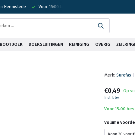
 in Heemstede
Voor 15:00 besteld? Is vandaag verzonden!
G
& BOOTDOEK
DOEKSLUITINGEN
REINIGING
OVERIG
ZEILRING
S
Merk:
Surefas
€0,49
Op vo
Incl. btw
Voor 15.00 bes
Volume voorde
Koop 20 voor
€