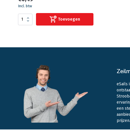
Incl. btw
Toevoegen
Zeil
eSails 
ontstaa
Stroob
ervarin
een st
aanbie
prijzen