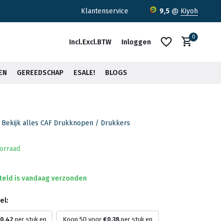
ratis verzending <30kg vanaf €75,-*
Klantenservice
9,5
@
Kiyoh
0
Incl.
Excl.
BTW
Inloggen
EN
GEREEDSCHAP
ESALE!
BLOGS
Bekijk alles CAF Drukknopen / Drukkers
Account aanmaken
Account aanmaken
orraad
teld is vandaag verzonden
el:
0,42
per stuk en
Koop 50 voor
€0,38
per stuk en