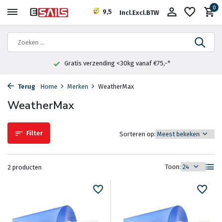
0
9,5
Incl.
Excl.
BTW
Gratis verzending <30kg vanaf €75,-*
Terug
Home
Merken
WeatherMax
WeatherMax
Filter
Sorteren op:
Toon:
2 producten