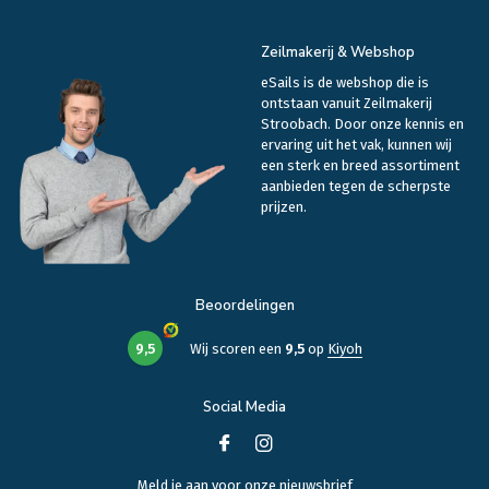
Zeilmakerij & Webshop
eSails is de webshop die is
ontstaan vanuit Zeilmakerij
Stroobach. Door onze kennis en
ervaring uit het vak, kunnen wij
een sterk en breed assortiment
aanbieden tegen de scherpste
prijzen.
Beoordelingen
9,5
Wij scoren een
9,5
op
Kiyoh
Social Media
Meld je aan voor onze nieuwsbrief