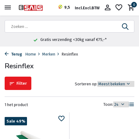
0
9,5
Incl.
Excl.
BTW
Gratis verzending <30kg vanaf €75,-*
Terug
Home
Merken
Resinflex
Resinflex
Filter
Sorteren op:
Toon:
1 het product
Sale 49%