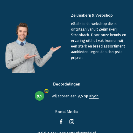
Zeilmakerij & Webshop
eSails is de webshop die is
ontstaan vanuit Zeilmakerij
Stroobach. Door onze kennis en
ervaring uit het vak, kunnen wij
een sterk en breed assortiment
aanbieden tegen de scherpste
prijzen.
Beoordelingen
9,5
Wij scoren een
9,5
op
Kiyoh
Social Media