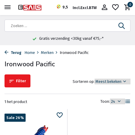
0
9,5
Incl.
Excl.
BTW
Gratis verzending <30kg vanaf €75,-*
Terug
Home
Merken
Ironwood Pacific
Ironwood Pacific
Filter
Sorteren op:
Toon:
1 het product
Sale 26%