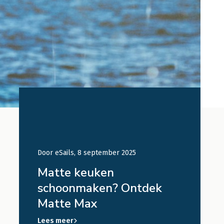
Door eSails, 8 september 2025
Door eSails, 
Matte keuken
Wazige 
n
schoonmaken? Ontdek
schoon
Matte Max
Lees meer
Lees meer