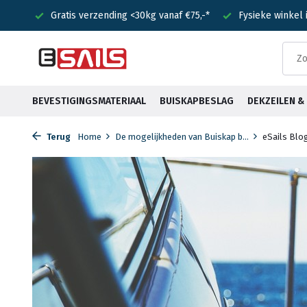
75,-*
Fysieke winkel in Heemstede
Voor 15:00 besteld? Is
BEVESTIGINGSMATERIAAL
BUISKAPBESLAG
DEKZEILEN 
Terug
Home
De mogelijkheden van Buiskap b...
eSails Blo