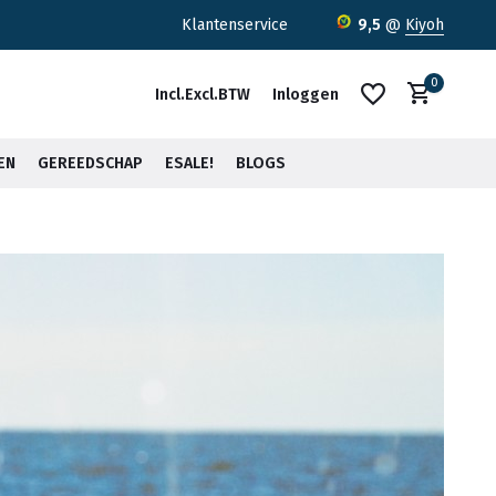
Klantenservice
9,5
@
Kiyoh
0
Incl.
Excl.
BTW
Inloggen
EN
GEREEDSCHAP
ESALE!
BLOGS
Account aanmaken
Account aanmaken