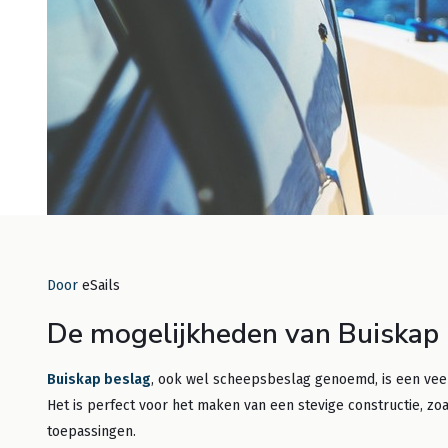
Door
eSails
Door eSa
De mogelijkheden van Buiskap
Zelf
en I
Buiskap beslag
, ook wel scheepsbeslag genoemd, is een veelz
Het is perfect voor het maken van een stevige constructie, zoa
Lees m
toepassingen.