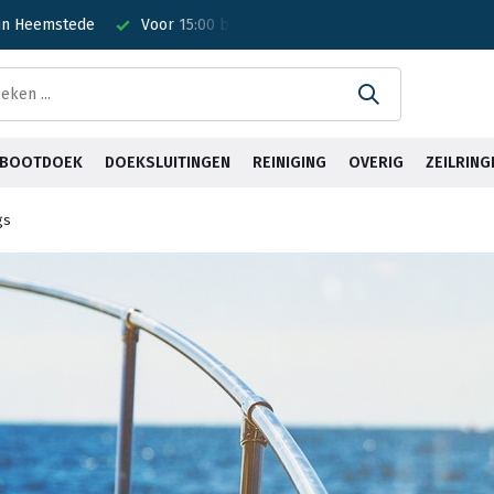
 vandaag verzonden!
Gratis verzending <30kg vanaf €75,-*
& BOOTDOEK
DOEKSLUITINGEN
REINIGING
OVERIG
ZEILRING
gs