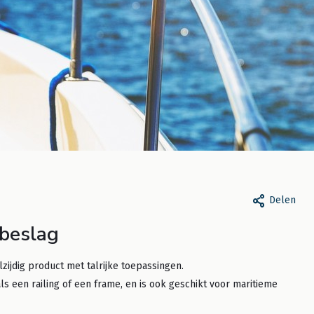
Delen
ils, 14 maart 2024
Door eSails, 26 februari 2024
 beslag
 uw Bootkap Reinigen
Zelf een rolfokhoes
mpregneren
maken: In 4 Stappe
ijdig product met talrijke toepassingen.
ls een railing of een frame, en is ook geschikt voor maritieme
eer
Lees meer