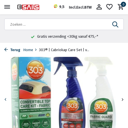
0
9,5
Incl.
Excl.
BTW
Gratis verzending <30kg vanaf €75,-*
Terug
Home
303® | Cabriokap Care Set | v...