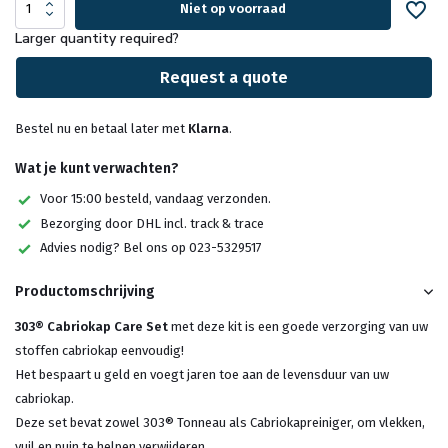
Niet op voorraad
Larger quantity required?
Request a quote
Bestel nu en betaal later met
Klarna
.
Wat je kunt verwachten?
Voor 15:00 besteld, vandaag verzonden.
Bezorging door DHL incl. track & trace
Advies nodig? Bel ons op 023-5329517
Productomschrijving
303® Cabriokap Care Set
met deze kit is een goede verzorging van uw
stoffen cabriokap eenvoudig!
Het bespaart u geld en voegt jaren toe aan de levensduur van uw
cabriokap.
Deze set bevat zowel 303® Tonneau als Cabriokapreiniger, om vlekken,
vuil en puin te helpen verwijderen,