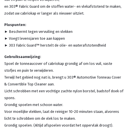
en 303® Fabric Guard om de stoffen water- en vlekafstotend te maken,
zodat uw cabriokap er langer als nieuwer uitziet.
Pluspunten:
► Beschermt tegen vervuiling en vlekken
► Voegt levensjaren toe aan kappen
► 303 Fabric Guard™ herstelt de olie- en waterafstotendheid
Gebruiksaanwijzing:
Spoel de tonneaucover of cabriokap grondig af om los vuil, vaste
stofjes en puin te verwijderen.
Terwijl het gebied nog nat is, brengt u 303® Automotive Tonneau Cover
& Convertible Top Cleaner aan.
Licht schrobben met een vochtige zachte nylon borstel, badstof doek of
spons.
Grondig spoelen met schoon water.
Voor moeilijke vlekken, laat de reiniger 10-20 minuten staan, alvorens
licht te schrobben om de vlek los te maken.
Grondig spoelen. (Altijd afspoelen voordat het oppervlak droogt).