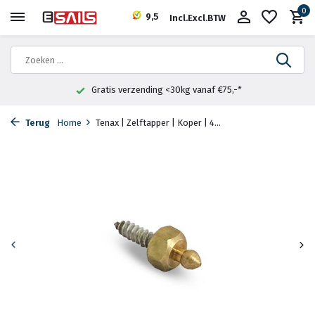
0
9,5
Incl.
Excl.
BTW
Gratis verzending <30kg vanaf €75,-*
Terug
Home
Tenax | Zelftapper | Koper | 4...