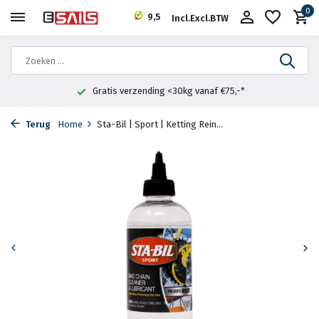
0
9,5
Incl.
Excl.
BTW
Gratis verzending <30kg vanaf €75,-*
Terug
Home
Sta-Bil | Sport | Ketting Rein...