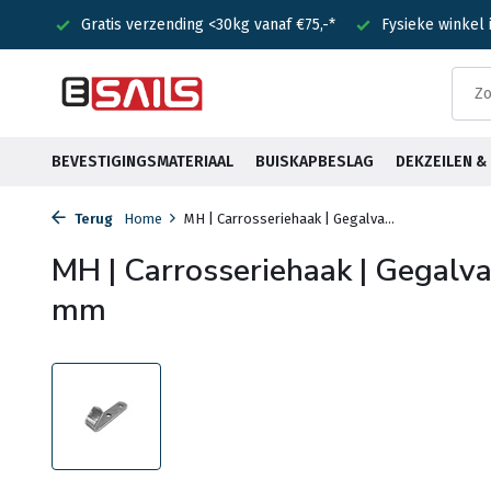
nden!
Gratis verzending <30kg vanaf €75,-*
Fysieke winkel
BEVESTIGINGSMATERIAAL
BUISKAPBESLAG
DEKZEILEN 
Terug
Home
MH | Carrosseriehaak | Gegalva...
MH | Carrosseriehaak | Gegalvan
mm