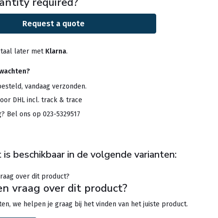
antity required?
Request a quote
taal later met
Klarna
.
rwachten?
besteld, vandaag verzonden.
oor DHL incl. track & trace
g? Bel ons op 023-5329517
 is beschikbaar in de volgende varianten:
en vraag over dit product?
en, we helpen je graag bij het vinden van het juiste product.