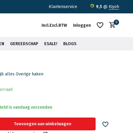
ratis verzending <30kg vanaf €75,-*
Klantenservice
9,5
@
Kiyoh
0
Incl.
Excl.
BTW
Inloggen
EN
GEREEDSCHAP
ESALE!
BLOGS
ijk alles Overige haken
Account aanmaken
Account aanmaken
orraad
teld is vandaag verzonden
Toevoegen aan winkelwagen