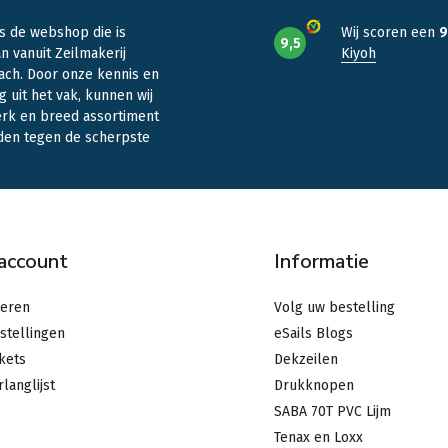
is de webshop die is
Wij scoren een
9
9,5
n vanuit Zeilmakerij
Kiyoh
ach. Door onze kennis en
g uit het vak, kunnen wij
erk en breed assortiment
den tegen de scherpste
.
 account
Informatie
reren
Volg uw bestelling
stellingen
eSails Blogs
ckets
Dekzeilen
rlanglijst
Drukknopen
SABA 70T PVC Lijm
Tenax en Loxx