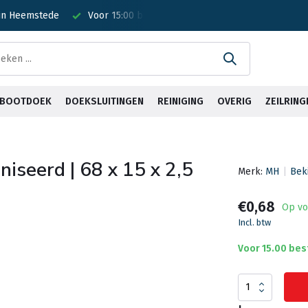
 in Heemstede
Voor 15:00 besteld? Is vandaag verzonden!
G
& BOOTDOEK
DOEKSLUITINGEN
REINIGING
OVERIG
ZEILRING
iseerd | 68 x 15 x 2,5
Merk:
MH
Bek
€0,68
Op vo
Incl. btw
Voor 15.00 bes