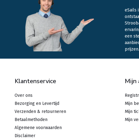
eSails 
ontstaa
Stroob
ervarin
een st
aanbie
prijzen
Klantenservice
Mijn
Over ons
Regist
Bezorging en Levertijd
Mijn be
Verzenden & retourneren
Mijn ti
Betaalmethoden
Mijn ve
Algemene voorwaarden
Disclaimer