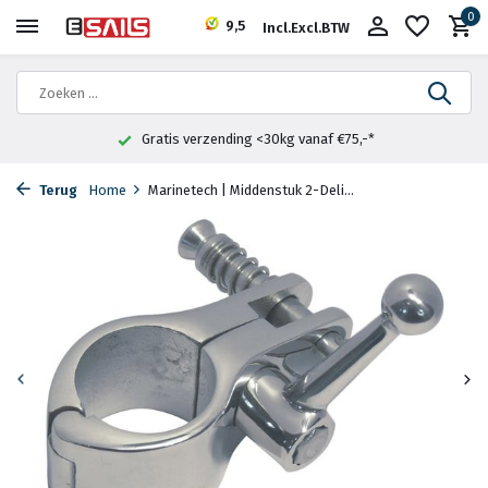
0
9,5
Incl.
Excl.
BTW
Gratis verzending <30kg vanaf €75,-*
Terug
Home
Marinetech | Middenstuk 2-Deli...