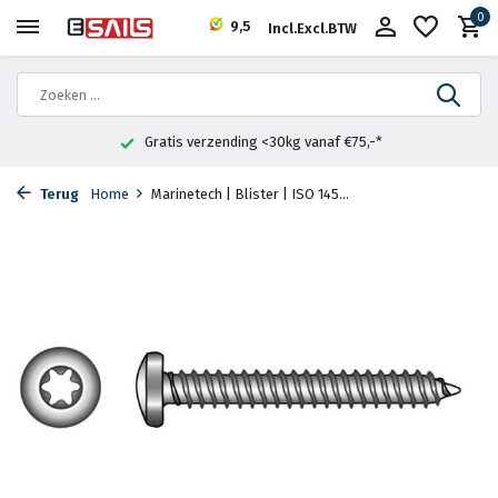
0
9,5
Incl.
Excl.
BTW
Gratis verzending <30kg vanaf €75,-*
Terug
Home
Marinetech | Blister | ISO 145...