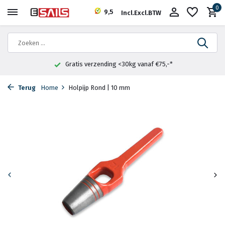
0
9,5
Incl.
Excl.
BTW
Gratis verzending <30kg vanaf €75,-*
Terug
Home
Holpijp Rond | 10 mm