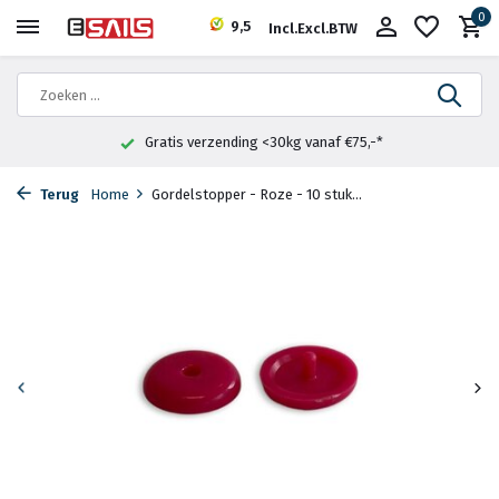
0
9,5
Incl.
Excl.
BTW
Gratis verzending <30kg vanaf €75,-*
Terug
Home
Gordelstopper - Roze - 10 stuk...