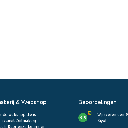
makerij & Webshop
Beoordelingen
is de webshop die is
Wij scoren een
9
9,5
n vanuit Zeilmakerij
Kiyoh
ach. Door onze kennis en