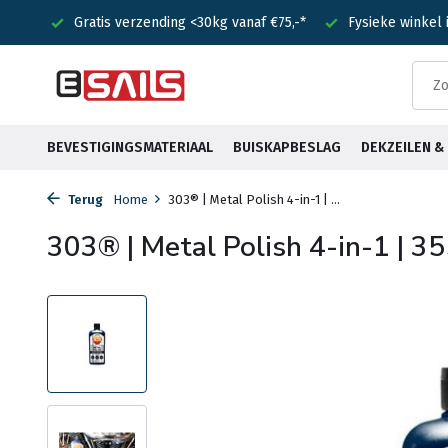
nden!
Gratis verzending <30kg vanaf €75,-*
Fysieke winkel
BEVESTIGINGSMATERIAAL
BUISKAPBESLAG
DEKZEILEN 
Terug
Home
303® | Metal Polish 4-in-1 | ...
303® | Metal Polish 4-in-1 | 3