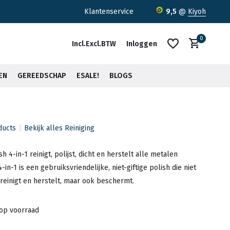
ratis verzending <30kg vanaf €75,-*
Klantenservice
9,5
@
Kiyoh
0
Incl.
Excl.
BTW
Inloggen
EN
GEREEDSCHAP
ESALE!
BLOGS
ducts
Bekijk alles Reiniging
Account aanmaken
Account aanmaken
h 4-in-1 reinigt, polijst, dicht en herstelt alle metalen
in-1 is een gebruiksvriendelijke, niet-giftige polish die niet
reinigt en herstelt, maar ook beschermt.
 op voorraad