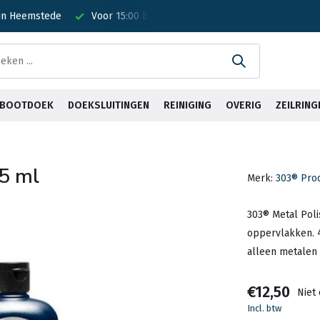
 in Heemstede
Voor 15:00 besteld? Is vandaag verzonden!
G
& BOOTDOEK
DOEKSLUITINGEN
REINIGING
OVERIG
ZEILRING
55 ml
Merk:
303® Pro
303® Metal Polis
oppervlakken. 4-
alleen metalen 
€12,50
Niet
Incl. btw