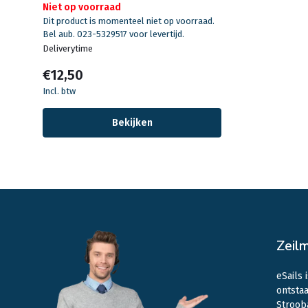
Niet op voorraad
Dit product is momenteel niet op voorraad.
Bel aub. 023-5329517 voor levertijd.
Deliverytime
€12,50
Incl. btw
Bekijken
Zeil
eSails 
ontstaa
Stroob