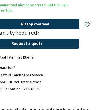
 momenteel niet op voorraad. Bel aub. 023-
vertijd.
Niet op voorraad
antity required?
Request a quote
taal later met
Klarna
.
rwachten?
besteld, vandaag verzonden.
oor DHL incl. track & trace
g? Bel ons op 023-5329517
 is beschikbaar in de volgende varianten: