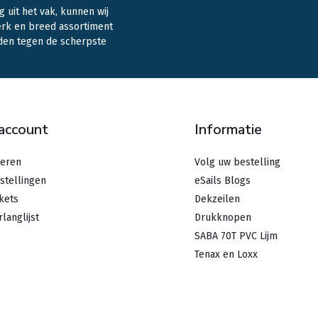
g uit het vak, kunnen wij
erk en breed assortiment
den tegen de scherpste
.
 account
Informatie
reren
Volg uw bestelling
stellingen
eSails Blogs
ckets
Dekzeilen
rlanglijst
Drukknopen
SABA 70T PVC Lijm
Tenax en Loxx