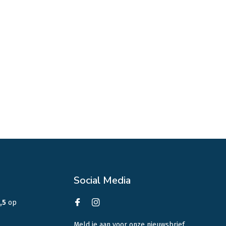
Social Media
,5
op
Meld je aan voor onze nieuwsbrief