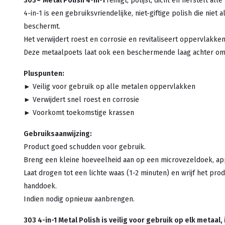
303® Metal Polish 4-in-1
reinigt, polijst, dicht en herstelt a
4-in-1 is een gebruiksvriendelijke, niet-giftige polish die niet
beschermt.
Het verwijdert roest en corrosie en revitaliseert oppervlakken 
Deze metaalpoets laat ook een beschermende laag achter om
Pluspunten:
► Veilig voor gebruik op alle metalen oppervlakken
► Verwijdert snel roest en corrosie
► Voorkomt toekomstige krassen
Gebruiksaanwijzing:
Product goed schudden voor gebruik.
Breng een kleine hoeveelheid aan op een microvezeldoek, appl
Laat drogen tot een lichte waas (1-2 minuten) en wrijf het pr
handdoek.
Indien nodig opnieuw aanbrengen.
303 4-in-1 Metal Polish is veilig voor gebruik op elk metaal, 